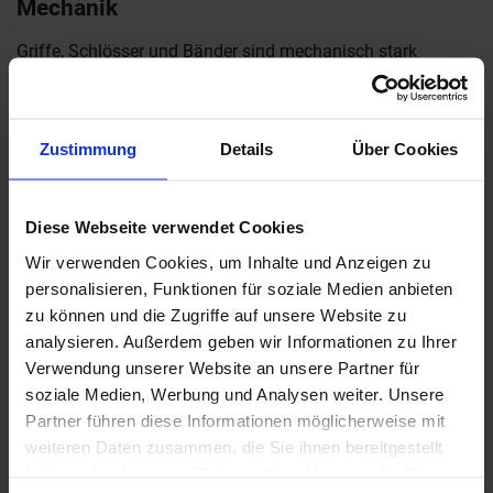
Mechanik
Griffe, Schlösser und Bänder sind mechanisch stark
belastet. Günstige Beschläge wirken oft anfangs
unauffällig, zeigen jedoch nach wenigen Jahren Spiel,
quietschen oder schließen unpräzise.
Zustimmung
Details
Über Cookies
Ein hochwertiger Beschlag verbessert nicht nur die
Haptik, sondern auch die Lebensdauer der gesamten Tür.
Diese Webseite verwendet Cookies
Magnetschlösser schließen leiser und verschleißen weniger
als klassische Fallenschlösser. 3D-verstellbare Bänder
Wir verwenden Cookies, um Inhalte und Anzeigen zu
erleichtern spätere Nachjustierungen, etwa wenn sich die
personalisieren, Funktionen für soziale Medien anbieten
Tür durch Klimaschwankungen minimal verändert.
zu können und die Zugriffe auf unsere Website zu
analysieren. Außerdem geben wir Informationen zu Ihrer
Wer Budgetprioritäten setzen muss, sollte eher bei
Verwendung unserer Website an unsere Partner für
Dekorvarianten sparen als bei mechanischen
soziale Medien, Werbung und Analysen weiter. Unsere
Komponenten. Eine einfache Tür mit hochwertigem
Partner führen diese Informationen möglicherweise mit
Beschlag fühlt sich langlebiger an als eine optisch
weiteren Daten zusammen, die Sie ihnen bereitgestellt
aufwendige Tür mit minderwertiger Technik.
haben oder die sie im Rahmen Ihrer Nutzung der Dienste