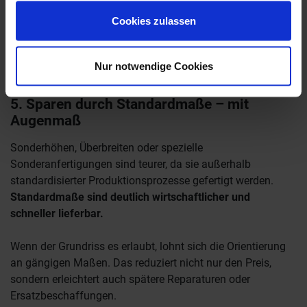
gesammelt haben.
Technik entscheidet über Alltag – nicht das Dekor.
Cookies zulassen
Nur notwendige Cookies
5. Sparen durch Standardmaße – mit
Augenmaß
Sonderhöhen, Überbreiten oder spezielle
Sonderanfertigungen sind teurer, da sie außerhalb
standardisierter Produktionsprozesse gefertigt werden.
Standardmaße sind deutlich wirtschaftlicher und
schneller lieferbar.
Wenn der Grundriss es erlaubt, lohnt sich die Orientierung
an gängigen Maßen. Das reduziert nicht nur den Preis,
sondern erleichtert auch spätere Reparaturen oder
Ersatzbeschaffungen.