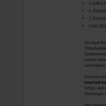
5. Selbst 
6. Alterna
7. Proport
Fazit: Mög
Ein neuer Bo
Trittschalld
funktionierte
solchen Mome
nachträglich
Die kurze An
innerhalb kl
Türtyp, vom 
Dichtungen o
Wird unüberl