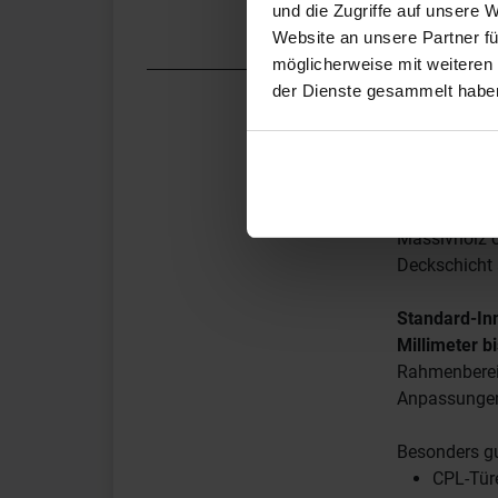
bleibt, sollt
und die Zugriffe auf unsere 
Website an unsere Partner fü
möglicherweise mit weiteren
der Dienste gesammelt habe
2. Welch
Ob eine Inne
Türblatts ab
Massivholz o
Deckschicht 
Standard-In
Millimeter b
Rahmenbereic
Anpassungen
Besonders gu
CPL-Tür