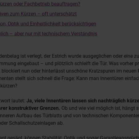
kürzen oder Fachbetrieb beauftragen?
tiven zum Kürzen – oft unterschätzt
ion, Optik und Einheitlichkeit berücksichtigen
lich – aber nur mit technischem Verständnis
denbelag ist verlegt, der Estrich wurde ausgeglichen oder eine z
ämmung eingebaut – und plötzlich schleift die Tür. Was vorher 
, blockiert nun oder hinterlässt unschöne Kratzspuren im neuen P
nten stellt sich schnell die Frage: Kann man Innentüren einfac
 kürzen?
twort lautet:
Ja, viele Innentüren lassen sich nachträglich kürz
arer konstruktiver Grenzen.
Ob und wie viel möglich ist, hängt 
inneren Aufbau des Türblatts und von technischen Komponente
der Schallschutzeinlagen ab.
egt gesägt, können Stabilität, Optik und sogar Garantieansprüch