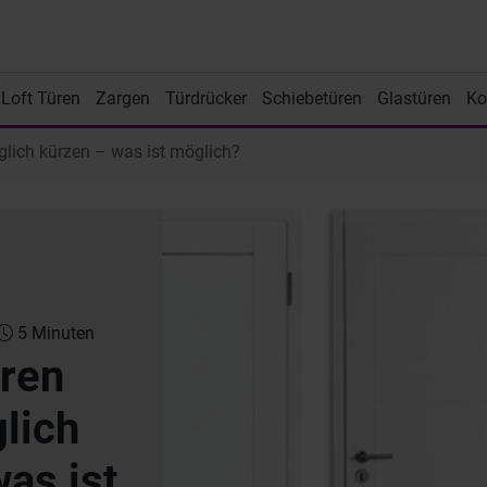
Loft Türen
Zargen
Türdrücker
Schiebetüren
Glastüren
Ko
glich kürzen – was ist möglich?
5 Minuten
üren
lich
as ist