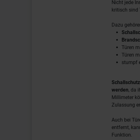
Nicht jede In
kritisch sin
Dazu gehöre
Schalls
Brandsc
Türen m
Türen m
stumpf 
Schallschutz
werden
, da 
Millimeter k
Zulassung er
Auch bei Tür
entfernt, kan
Funktion.