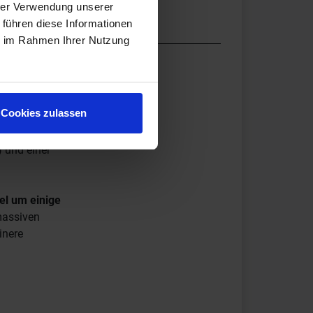
hrer Verwendung unserer
 führen diese Informationen
ie im Rahmen Ihrer Nutzung
ürzen?
Cookies zulassen
au des
 aus
 und einer
el um einige
 massiven
inere