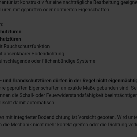
nentür ist konstruktiv für eine nachträgliche Bearbeitung geeign
d Türen mit geprüften oder normierten Eigenschaften.
n:
chutztüren
hutztüren
it Rauchschutzfunktion
it absenkbarer Bodendichtung
einschlagende oder flächenbündige Systeme
- und Brandschutztüren dürfen in der Regel nicht eigenmächti
ihre geprüften Eigenschaften an exakte Maße gebunden sind. Se
önnen die Schall- oder Feuerwiderstandsfähigkeit beeinträchtige
lischt damit automatisch.
en mit integrierter Bodendichtung ist Vorsicht geboten. Wird unt
n die Mechanik nicht mehr korrekt greifen oder die Dichtung verli