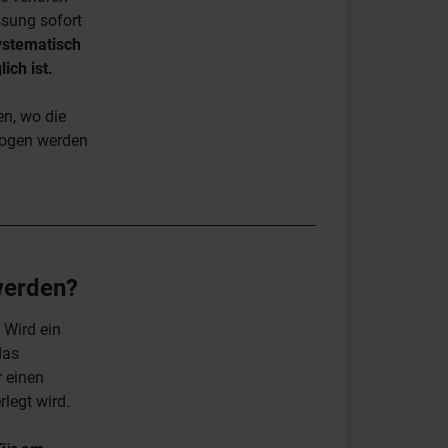
ssung sofort
ystematisch
ich ist.
en, wo die
zogen werden
werden?
 Wird ein
das
 einen
legt wird.