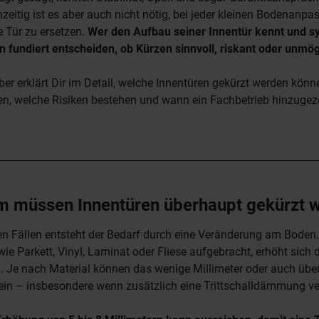
zeitig ist es aber auch nicht nötig, bei jeder kleinen Bodenanpa
e Tür zu ersetzen.
Wer den Aufbau seiner Innentür kennt und s
n fundiert entscheiden, ob Kürzen sinnvoll, riskant oder unmögl
ber erklärt Dir im Detail, welche Innentüren gekürzt werden könn
en, welche Risiken bestehen und wann ein Fachbetrieb hinzuge
m müssen Innentüren überhaupt gekürzt 
en Fällen entsteht der Bedarf durch eine Veränderung am Boden.
ie Parkett, Vinyl, Laminat oder Fliese aufgebracht, erhöht sich 
 Je nach Material können das wenige Millimeter oder auch über
ein – insbesondere wenn zusätzlich eine Trittschalldämmung ver