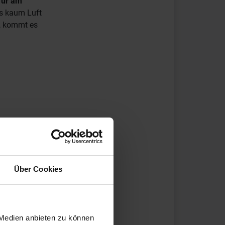
Tür am
ss kaum Luft
n, kommt es
ie Tür
er eine
. Moderne
Über Cookies
das kann das
haft höher
 Medien anbieten zu können