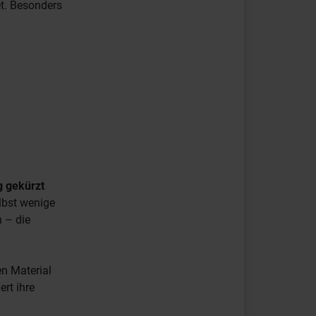
et. Besonders
g gekürzt
lbst wenige
n – die
en Material
ert ihre