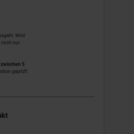
usgeht. Wird
 nicht nur
t zwischen 5
ation geprüft
nkt