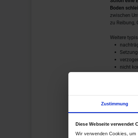
Schon eine E
Boden schlei
zwischen Unt
zu Reibung,
Weitere typi
nachträ
Setzung
verzogen
nicht ko
Bevor jedoch
wirklich gek
Neujustieru
Zustimmung
Bänder erlau
Problem bere
Diese Webseite verwendet 
Erst wenn kl
Wir verwenden Cookies, um I