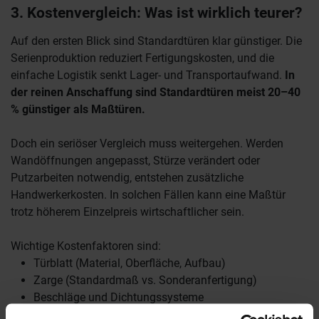
3. Kostenvergleich: Was ist wirklich teurer?
Auf den ersten Blick sind Standardtüren klar günstiger. Die
Serienproduktion reduziert Fertigungskosten, und die
einfache Logistik senkt Lager- und Transportaufwand.
In
der reinen Anschaffung sind Standardtüren meist 20–40
% günstiger als Maßtüren.
Doch ein seriöser Vergleich muss weitergehen. Werden
Wandöffnungen angepasst, Stürze verändert oder
Putzarbeiten notwendig, entstehen zusätzliche
Handwerkerkosten. In solchen Fällen kann eine Maßtür
trotz höherem Einzelpreis wirtschaftlicher sein.
Wichtige Kostenfaktoren sind:
Türblatt (Material, Oberfläche, Aufbau)
Zarge (Standardmaß vs. Sonderanfertigung)
Beschläge und Dichtungssysteme
Montageaufwand