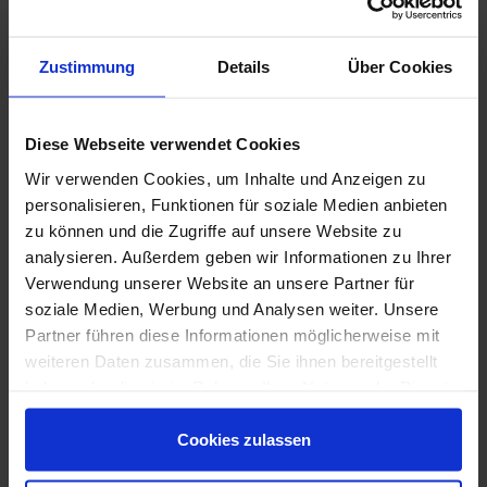
Eventuelle bauliche Anpassungen
Zustimmung
Details
Über Cookies
Entscheidend ist immer die Gesamtkalkulation – nicht nur
der Preis auf dem Angebotsblatt.
Diese Webseite verwendet Cookies
Auch langfristig spielen Kosten eine Rolle: Maßtüren
Wir verwenden Cookies, um Inhalte und Anzeigen zu
können durch hochwertige Verarbeitung und passgenauen
personalisieren, Funktionen für soziale Medien anbieten
Einbau langlebiger sein, während bei schlecht angepassten
zu können und die Zugriffe auf unsere Website zu
Standardtüren schneller Verschleiß entsteht.
analysieren. Außerdem geben wir Informationen zu Ihrer
Verwendung unserer Website an unsere Partner für
soziale Medien, Werbung und Analysen weiter. Unsere
Partner führen diese Informationen möglicherweise mit
weiteren Daten zusammen, die Sie ihnen bereitgestellt
4. Flexibilität in Planung und Gestaltung
haben oder die sie im Rahmen Ihrer Nutzung der Dienste
gesammelt haben.
Standardtüren bieten eine große Auswahl an Dekoren,
Cookies zulassen
Farben und Oberflächen – jedoch innerhalb eines festen
Maßrasters.
Gestalterische Freiheit endet dort, wo das