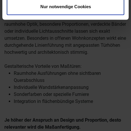
Normmaß beginnt.
Nur notwendige Cookies
Maßtüren hingegen eröffnen deutlich mehr Möglichkeiten:
raumhohe Optik, besondere Proportionen, verdeckte Bänder
oder individuelle Lichtausschnitte lassen sich exakt
umsetzen. Besonders in offenen Wohnkonzepten wirkt eine
durchgehende Linienführung mit angepassten Türhöhen
hochwertig und architektonisch stimmig.
Gestalterische Vorteile von Maßtüren:
Raumhohe Ausführungen ohne sichtbaren
Querabschluss
Individuelle Wandstärkenanpassung
Sonderfarben oder spezielle Furniere
Integration in flächenbündige Systeme
Je höher der Anspruch an Design und Proportion, desto
relevanter wird die Maßanfertigung.