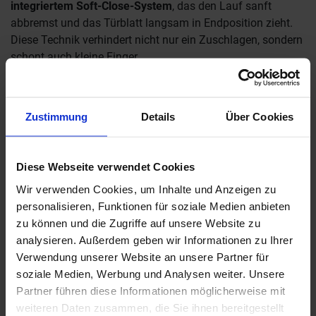
integriertem Soft-Close-System
, das den Lauf sanft
abbremst und das Türblatt langsam in Endposition zieht.
Diese Technik verhindert nicht nur ein Zuschlagen, sondern
schont auch kleine Finger.
Bei
innenlaufenden Schiebetüren
verschwinden die Blätter
in der Wand – das wirkt elegant und ist meist
Zustimmung
Details
Über Cookies
kindersicherer, da keine offenen Schienen sichtbar sind.
Außenlaufende Varianten sollten dagegen
eine gut
abgedeckte Schiene
haben, um Verletzungsgefahr zu
Diese Webseite verwendet Cookies
vermeiden.
Wir verwenden Cookies, um Inhalte und Anzeigen zu
personalisieren, Funktionen für soziale Medien anbieten
Griffe mit abgerundeten Kanten und verdeckte
zu können und die Zugriffe auf unsere Website zu
Griffmuscheln
sind empfehlenswert, da sie weder Finger
analysieren. Außerdem geben wir Informationen zu Ihrer
einklemmen noch Kleidung einhaken.
Verwendung unserer Website an unsere Partner für
soziale Medien, Werbung und Analysen weiter. Unsere
Wenn die Schiebetür aus Glas besteht, wähle immer
ESG
Partner führen diese Informationen möglicherweise mit
oder VSG-Sicherheitsglas
. Optional kannst Du mit
weiteren Daten zusammen, die Sie ihnen bereitgestellt
farbigen Streifen oder Aufklebern auf Kinderaugenhöhe