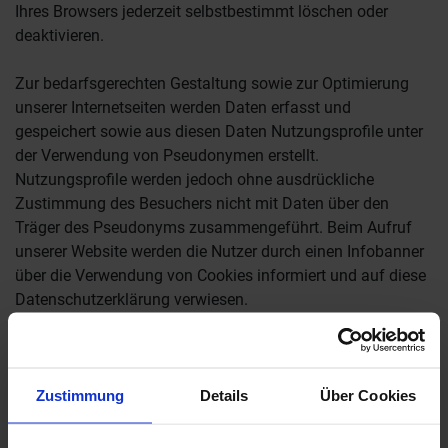
Ihres Browsers jederzeit selbstbestimmt löschen oder
deaktivieren.
Zur bedarfsgerechten Gestaltung sowie zur Optimierung
unserer Internetseiten werden Daten erfasst und
gespeichert sowie aus diesen Daten Nutzungsprofile unter
der Verwendung von Pseudonymen erstellt.
Nutzungsprofile werden jedoch ohne ausdrückliche
Zustimmung des Besuchers nicht mit Daten über den
Träger des Pseudonyms zusammengeführt. Beim Aufruf
unserer Website werden die Nutzer durch einen Infobanner
über die Verwendung von Cookies informiert und auf diese
Datenschutzerklärung verwiesen.
Von uns genutzte persistente Cookies sind:
Google Analytics
Zustimmung
Details
Über Cookies
Wir setzen auf Grundlage unserer berechtigten Interessen
(d.h. Interesse an der Analyse, Optimierung und