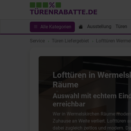
Ausstellung
Türen
Alle Kategorien
Service
Türen Liefergebiet
Lofttüren Werme
Lofttüren in Wermelsk
Räume
Auswahl mit echtem Ein
erreichbar
Wer in Wermelskirchen Räume modern g
Zuhause an Weite verliert. Lofttüren 
dabei zugleich zeitlos und modern. D