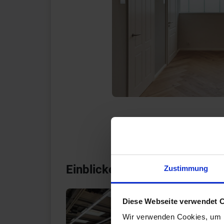
Einblicke in unsere Lofttüre
Zustimmung
Diese Webseite verwendet 
Wir verwenden Cookies, um I