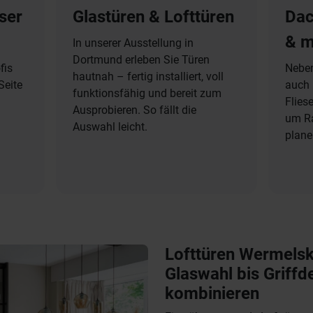
ser
Glastüren & Lofttüren
Dac
& m
In unserer Ausstellung in
Dortmund erleben Sie Türen
fis
Neben
hautnah – fertig installiert, voll
Seite
auch 
funktionsfähig und bereit zum
Flies
Ausprobieren. So fällt die
um R
Auswahl leicht.
plane
Lofttüren Wermelsk
Glaswahl bis Griffde
kombinieren