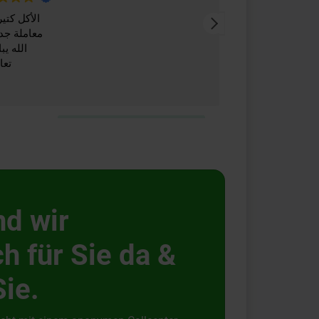
nd wir
h für Sie da &
Sie.