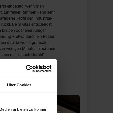
erst eindeutig, wenn man
t. Ein feiner Rahmen kann sehr
ftigeres Profil den Industrial-
d rückt. Beim Glas entscheidet
bleiben oder eher ruhiger
führung – etwa durch ein Raster
nen oder bewusst grafisch
s in wenigen Minuten einordnen
chen nicht „nach Gefühl“,
Über Cookies
 Medien anbieten zu können