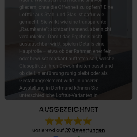
gliedern, ohne die Offenheit zu opfern? Eine
Lofttür aus Stahl und Glas ist dafür wie
gemacht. Sie wirkt wie eine transparente
„Raumkante“: sichtbar trennend, aber nicht
verdunkelnd. Damit das Ergebnis nicht
austauschbar wirkt, spielen Details eine
Hauptrolle – etwa ob der Rahmen eher fein
oder bewusst markant auftreten soll, welche
Glasoptik zu Ihren Gewohnheiten passt und
ob die Linienführung ruhig bleibt oder als
Gestaltungselement wirkt. In unserer
Ausstellung in Dortmund können Sie
unterschiedliche Lofttür-Varianten in
Originalgröße erleben, Oberflächen und
Verarbeitung prüfen und anschließend
gemeinsam mit uns eine Lösung für Ratingen
festlegen – inklusive Maßklärung,
Öffnungsrichtung und der passenden