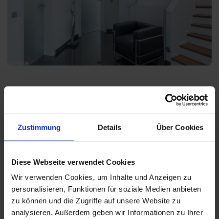
Innentüren, die Ihr Zuhause aufwerten.
Hochwertige Innentüren sind mehr als ein Durchgang – sie
prägen den Stil Ihrer Räume. Bei uns finden Sie moderne,
Zustimmung
Details
Über Cookies
klassische und individuelle Türlösungen, die Design,
Funktion und Qualität vereinen. Probieren Sie Ihre
Wunschtür direkt in unserer Ausstellung aus!
Diese Webseite verwendet Cookies
Wir verwenden Cookies, um Inhalte und Anzeigen zu
personalisieren, Funktionen für soziale Medien anbieten
zu können und die Zugriffe auf unsere Website zu
analysieren. Außerdem geben wir Informationen zu Ihrer