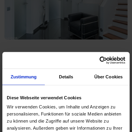
Innentüren, die Ihr Zuhause aufwerten.
Hochwertige Innentüren sind mehr als ein Durchgang – sie
prägen den Stil Ihrer Räume. Bei uns finden Sie moderne,
Zustimmung
Details
Über Cookies
klassische und individuelle Türlösungen, die Design,
Funktion und Qualität vereinen. Probieren Sie Ihre
Wunschtür direkt in unserer Ausstellung aus!
Diese Webseite verwendet Cookies
Wir verwenden Cookies, um Inhalte und Anzeigen zu
personalisieren, Funktionen für soziale Medien anbieten
zu können und die Zugriffe auf unsere Website zu
analysieren. Außerdem geben wir Informationen zu Ihrer